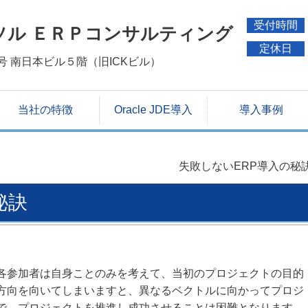
受付時間
ソル ＥＲＰコンサルティング
定休日
５号 南日本ビル５階（旧ICKビル）
当社の特徴
Oracle JDE導入
導入事例
失敗しないERP導入の秘
秘訣
各参加者は自身ことのみを考えて、当初のプロジェクトの目的
方向を向いてしまいますと、異なるベクトルに向かってプロジ
で、プロジェクトを推進し成功させることは困難となります。